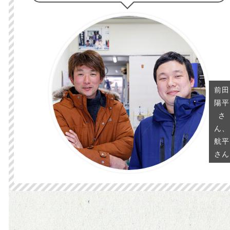
前田
陽平
さ
ん、
航平
さん