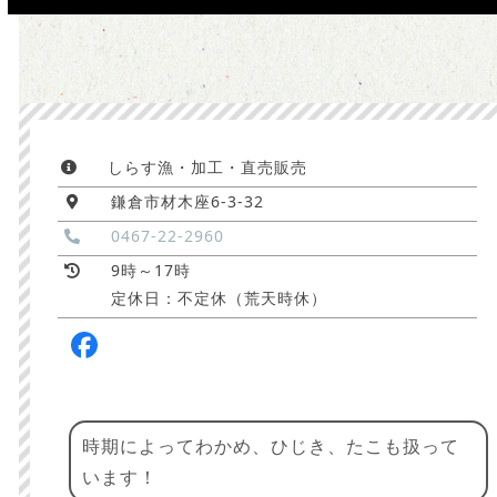
Press
escape
to
go
to
the
しらす漁・加工・直売販売
first
slide
鎌倉市材木座6-3-32
0467-22-2960
9時～17時
定休日：不定休（荒天時休）
Facebook
時期によってわかめ、ひじき、たこも扱って
います！