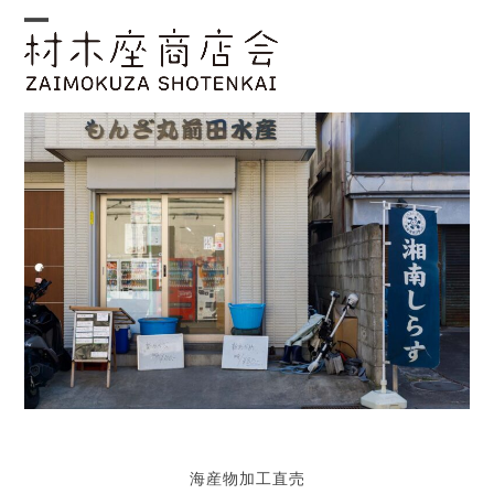
Skip
to
Open
Close
content
mobile
mobile
menu
menu
海産物加工直売