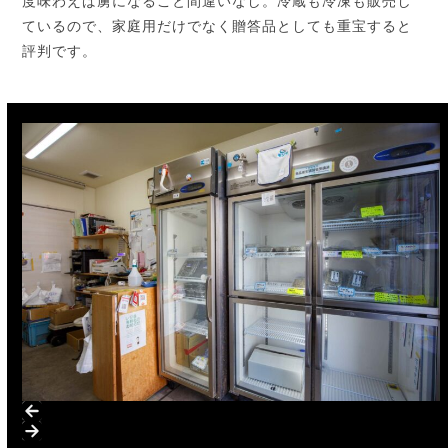
度味わえば虜になること間違いなし。冷蔵も冷凍も販売し
ているので、家庭用だけでなく贈答品としても重宝すると
評判です。
Use
the
left
and
right
arrow
keys
to
access
the
carousel
navigation
buttons