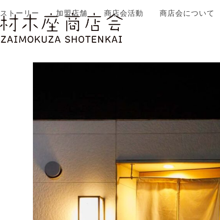
Skip
ストーリー
加盟店舗
商店会活動
商店会について
to
content