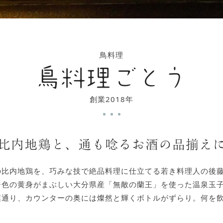
鳥料理
鳥料理ごとう
創業2018年
比内地鶏と、通も唸るお酒の品揃え
の比内地鶏を、巧みな技で絶品料理に仕立てる若き料理人の後
ジ色の黄身がまぶしい大分県産「無敵の蘭王」を使った温泉玉
葉通り、カウンターの奥には燦然と輝くボトルがずらり。何を